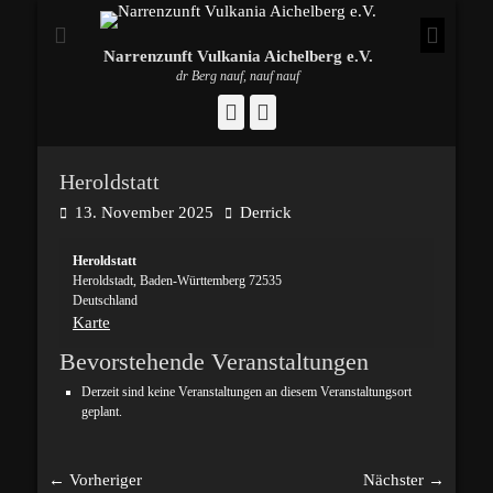
Narrenzunft Vulkania Aichelberg e.V.
dr Berg nauf, nauf nauf
Facebook
Instagram
Heroldstatt
Posted
Autor
13. November 2025
Derrick
on
Heroldstatt
Heroldstadt
,
Baden-Württemberg
72535
Deutschland
Heroldstatt
Karte
Bevorstehende Veranstaltungen
Derzeit sind keine Veranstaltungen an diesem Veranstaltungsort
geplant.
Beitragsnavigation
← Vorheriger
Nächster →