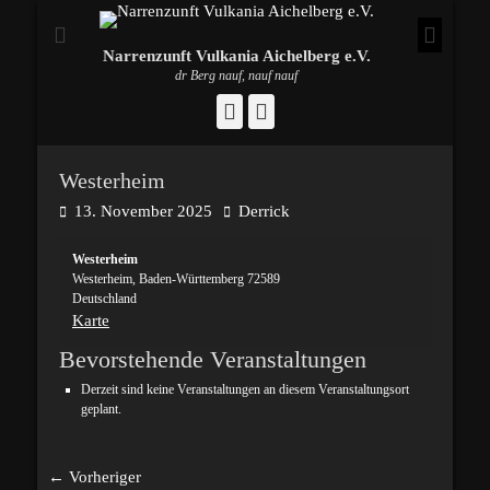
Narrenzunft Vulkania Aichelberg e.V.
dr Berg nauf, nauf nauf
Facebook
Instagram
Westerheim
Posted
Autor
13. November 2025
Derrick
on
Westerheim
Westerheim
,
Baden-Württemberg
72589
Deutschland
Westerheim
Karte
Bevorstehende Veranstaltungen
Derzeit sind keine Veranstaltungen an diesem Veranstaltungsort
geplant.
Beitragsnavigation
← Vorheriger