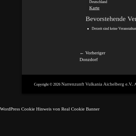
Deutschland
Ringingen
Karte
Bevorstehende Ver
Derzeit sind keine Veranstaltu
Beitragsnavigation
← Vorheriger
Vorheriger
Donzdorf
Beitrag:
Narrenzunft Vulkania Aichelberg e.V.
Copyright © 2026
. 
WordPress Cookie Hinweis von Real Cookie Banner