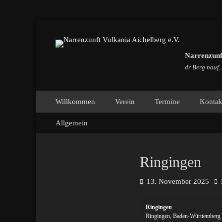
Narrenzunft
dr Berg nauf,
Primäres Menü
Zum
Willkommen
Verein
Termine
Kontak
Inhalt
Sekundäres Menü
Zum
springen
Allgemein
Inhalt
springen
Ringingen
Posted
Au
13. November 2025
on
Ringingen
Ringingen
,
Baden-Württemberg