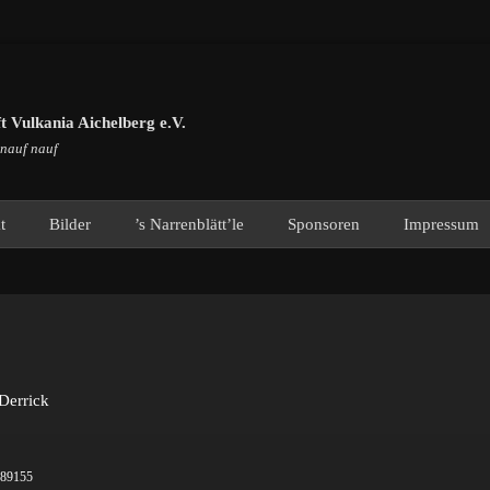
 Vulkania Aichelberg e.V.
 nauf nauf
t
Bilder
’s Narrenblätt’le
Sponsoren
Impressum
tor
Derrick
89155