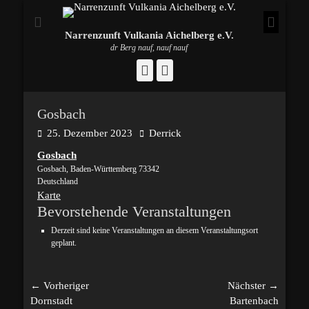
Narrenzunft Vulkania Aichelberg e.V.
dr Berg nauf, nauf nauf
Facebook
Instagram
Gosbach
Posted
Autor
25. Dezember 2023
Derrick
on
Gosbach
Gosbach
,
Baden-Württemberg
73342
Deutschland
Gosbach
Karte
Bevorstehende Veranstaltungen
Derzeit sind keine Veranstaltungen an diesem Veranstaltungsort
geplant.
Beitragsnavigation
← Vorheriger
Nächster →
Vorheriger
Nächster
Dornstadt
Bartenbach