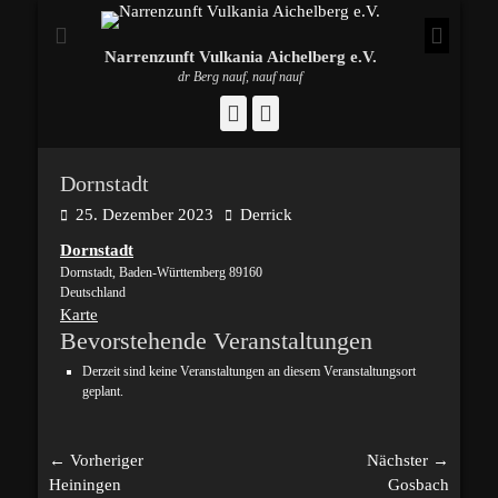
Narrenzunft Vulkania Aichelberg e.V.
dr Berg nauf, nauf nauf
Facebook
Instagram
Dornstadt
Posted
Autor
25. Dezember 2023
Derrick
on
Dornstadt
Dornstadt
,
Baden-Württemberg
89160
Deutschland
Dornstadt
Karte
Bevorstehende Veranstaltungen
Derzeit sind keine Veranstaltungen an diesem Veranstaltungsort
geplant.
Beitragsnavigation
← Vorheriger
Nächster →
Vorheriger
Nächster
Heiningen
Gosbach