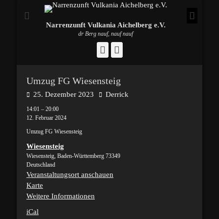
Narrenzunft Vulkania Aichelberg e.V.
dr Berg nauf, nauf nauf
Facebook
Instagram
Umzug FG Wiesensteig
Posted
Autor
25. Dezember 2023
Derrick
on
Umzug
14:01
–
20:00
FG
12. Februar 2024
Wiesensteig
Umzug FG Wiesensteig
Wiesensteig
Wiesensteig
,
Baden-Württemberg
73349
Deutschland
Veranstaltungsort anschauen
Wiesensteig
Karte
Weitere Informationen
iCal