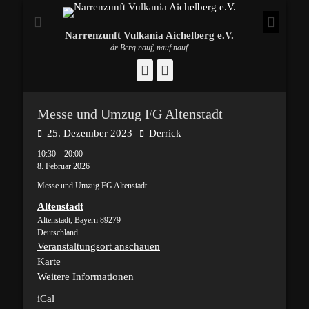
Narrenzunft Vulkania Aichelberg e.V.
dr Berg nauf, nauf nauf
Facebook
Instagram
Messe und Umzug FG Altenstadt
Posted
Autor
25. Dezember 2023
Derrick
on
Messe
10:30
–
20:00
und
8. Februar 2026
Umzug
Messe und Umzug FG Altenstadt
FG
Altenstadt
Altenstadt
Altenstadt
,
Bayern
89279
Deutschland
Veranstaltungsort anschauen
Altenstadt
Karte
Weitere Informationen
iCal