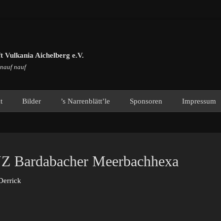
 Vulkania Aichelberg e.V.
 nauf nauf
t
Bilder
’s Narrenblätt’le
Sponsoren
Impressum
NZ Bardabacher Meerbachhexa
or
Derrick