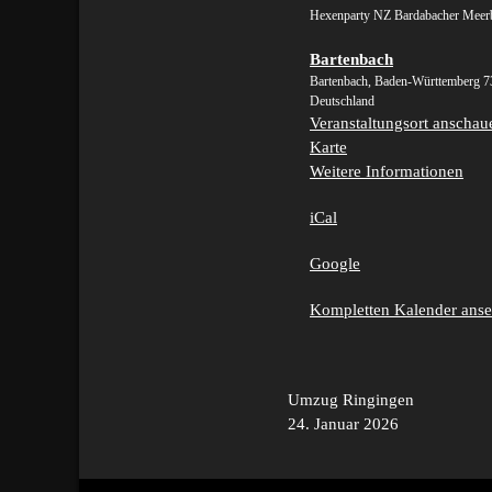
Meerbachhexa
Hexenparty NZ Bardabacher Meer
Bartenbach
Bartenbach
,
Baden-Württemberg
7
Deutschland
Veranstaltungsort anschau
Bartenbach
Karte
Weitere Informationen
iCal
Google
Kompletten Kalender ans
Beitragsnavigation
Umzug Ringingen
24. Januar 2026