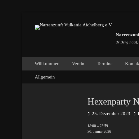
Narrenzunft
dr Berg nauf,
Primäres Menü
Zum
Willkommen
Verein
Termine
Kontak
Inhalt
Sekundäres Menü
Zum
springen
Allgemein
Inhalt
springen
Hexenparty 
Posted
Aut
25. Dezember 2023
on
Hexenparty
18:00
–
23:59
NZ
30. Januar 2026
Bardabacher