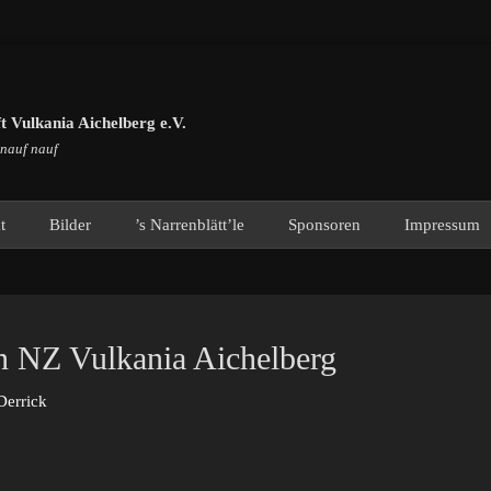
 Vulkania Aichelberg e.V.
 nauf nauf
t
Bilder
’s Narrenblätt’le
Sponsoren
Impressum
n NZ Vulkania Aichelberg
or
Derrick