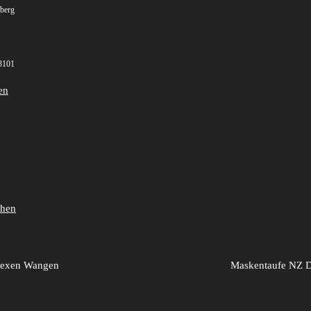
lberg
3101
en
ehen
hexen Wangen
Maskentaufe NZ D