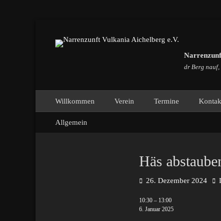
Narrenzunft
dr Berg nauf,
Primäres Menü
Zum
Willkommen
Verein
Termine
Kontak
Inhalt
Sekundäres Menü
Zum
springen
Allgemein
Inhalt
springen
Häs abstaube
Posted
Aut
26. Dezember 2024
on
Häs
10:30
–
13:00
abstauben
6. Januar 2025
NZ