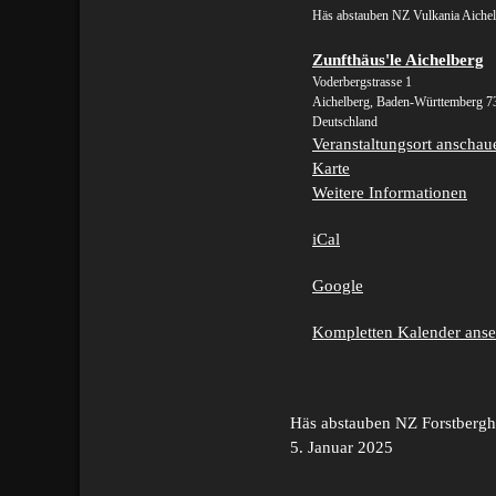
Vulkania
Häs abstauben NZ Vulkania Aiche
Aichelberg
Zunfthäus'le Aichelberg
Voderbergstrasse 1
Aichelberg
,
Baden-Württemberg
7
Deutschland
Veranstaltungsort anschau
Zunfthäus'le
Karte
Aichelberg
Weitere Informationen
iCal
Google
Kompletten Kalender ans
Beitragsnavigation
Häs abstauben NZ Forstberg
5. Januar 2025