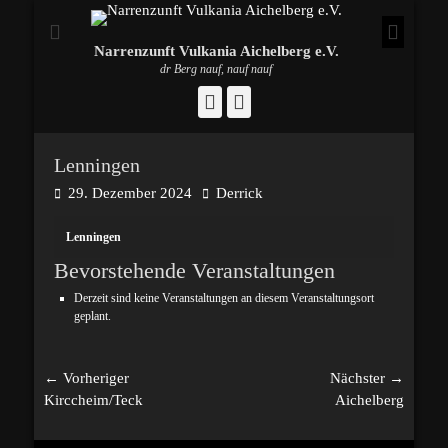
Narrenzunft Vulkania Aichelberg e.V.
dr Berg nauf, nauf nauf
Facebook
Instagram
Lenningen
Posted
Autor
29. Dezember 2024
Derrick
on
Lenningen
Bevorstehende Veranstaltungen
Derzeit sind keine Veranstaltungen an diesem Veranstaltungsort
geplant.
Beitragsnavigation
← Vorheriger
Nächster →
Vorheriger
Nächster
Kirccheim/Teck
Aichelberg
Beitrag:
Beitrag: