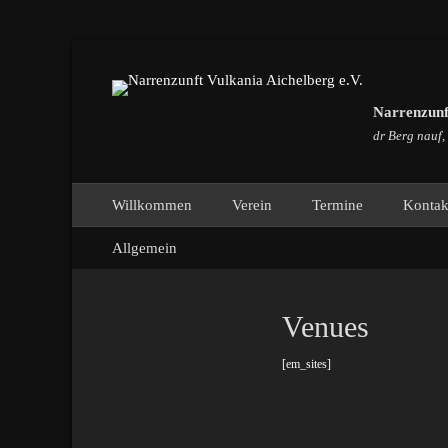
Narrenzunft
dr Berg nauf,
Primäres Menü
Zum
Willkommen
Verein
Termine
Kontak
Inhalt
Sekundäres Menü
Zum
springen
Allgemein
Inhalt
springen
Venues
[em_sites]