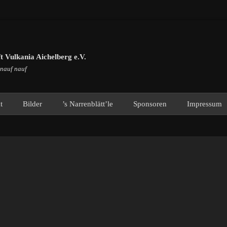
 Vulkania Aichelberg e.V.
 nauf nauf
t
Bilder
’s Narrenblätt’le
Sponsoren
Impressum